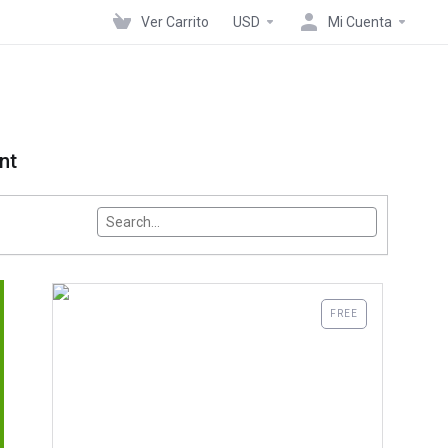
Ver Carrito
USD
Mi Cuenta
nt
themeSelector.search<
FREE