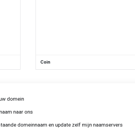
Coin
PRO
PRO
euw domein
nnaam naar ons
estaande domeinnaam en update zelf mijn naamservers