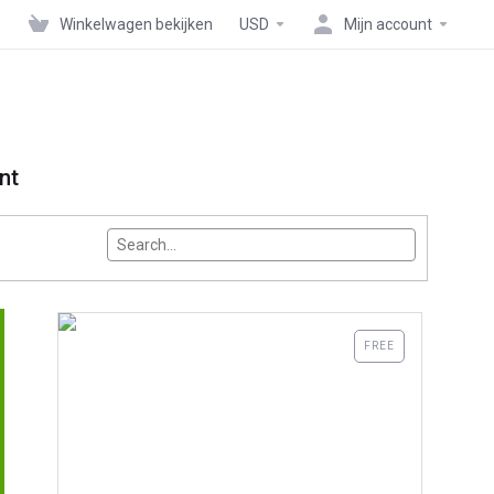
Winkelwagen bekijken
USD
Mijn account
nt
themeSelector.search<
FREE