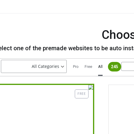
Choos
elect one of the premade websites to be auto inst
245
Pro
Free
All
FREE