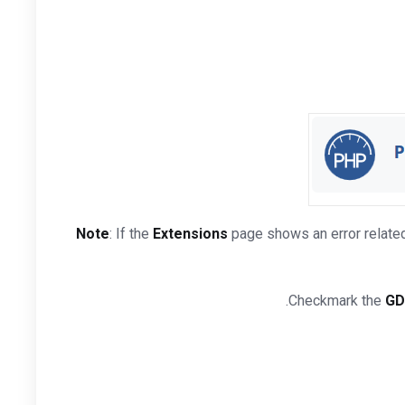
Note
: If the
Extensions
page shows an error related 
GD