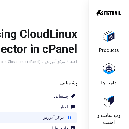
sing CloudLinux
lector in cPanel
Products
اعضا
مرکز آموزش
CloudLinux (cPanel)
nel
دامنه ها
پشتیبانی
پشتیبانی
اخبار
وب سایت و
مرکز آموزش
امنیت
دانلود فایل