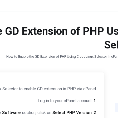
e GD Extension of PHP U
Se
How to Enable the GD Extension of PHP Using CloudLinux Selector in cPa
 Selector to enable GD extension in PHP via cPanel.
. Log in to your cPanel account.
1
Software
section, click on
Select PHP Version
. In the
2