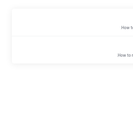
How t
How to 